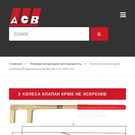
Перейти к содержимому
искать:
Главная
Номера искрящие инструменты
Колеса клапан крюк
Алюминий бронзовая (Al-Br) 40 mm 300 mm
КОЛЕСА КЛАПАН КРЮК НЕ ИСКРЕНИЕ