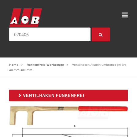
Direkt zum Inhalt
Suche nach:
Home
Funkenfreie Werkzeuge
Ventilhaken Aluminiumbronze (Al-Br)
40 mm 300 mm
VENTILHAKEN FUNKENFREI