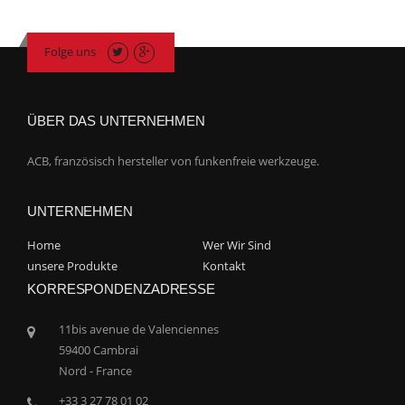
Folge uns
ÜBER DAS UNTERNEHMEN
ACB, französisch hersteller von funkenfreie werkzeuge.
UNTERNEHMEN
Home
Wer Wir Sind
unsere Produkte
Kontakt
KORRESPONDENZADRESSE
11bis avenue de Valenciennes
59400 Cambrai
Nord - France
+33 3 27 78 01 02