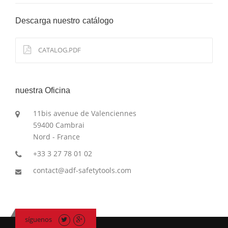
Descarga nuestro catálogo
CATALOG.PDF
nuestra Oficina
11bis avenue de Valenciennes
59400 Cambrai
Nord - France
+33 3 27 78 01 02
contact@adf-safetytools.com
síguenos