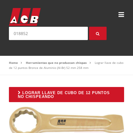
Saltear el contenido
Buscar:
Home
Herramientas que no produzcan chispas
Lograr llave de cubo
de 12 puntos Bronce de Aluminio (Al-Br) 52 mm 258 mm
LOGRAR LLAVE DE CUBO DE 12 PUNTOS
NO CHISPEANDO