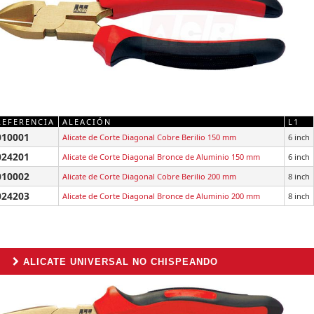
REFERENCIA
ALEACIÓN
L1
010001
Alicate de Corte Diagonal Cobre Berilio 150 mm
6 inch
024201
Alicate de Corte Diagonal Bronce de Aluminio 150 mm
6 inch
010002
Alicate de Corte Diagonal Cobre Berilio 200 mm
8 inch
024203
Alicate de Corte Diagonal Bronce de Aluminio 200 mm
8 inch
ALICATE UNIVERSAL NO CHISPEANDO