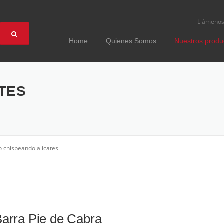
Llámeno
Home
Quienes Somos
Nuestros produ
TES
 chispeando alicates
arra Pie de Cabra