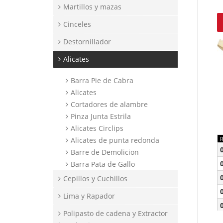
Martillos y mazas
Cinceles
Destornillador
Alicates
Barra Pie de Cabra
Alicates
Cortadores de alambre
Pinza Junta Estrila
Alicates Circlips
Alicates de punta redonda
Barre de Demolicion
Barra Pata de Gallo
Cepillos y Cuchillos
Lima y Rapador
Polipasto de cadena y Extractor