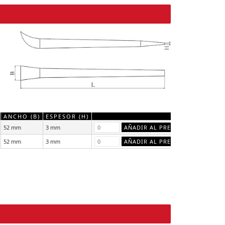
ANCHO (B)
ESPESOR (H)
52 mm
3 mm
52 mm
3 mm