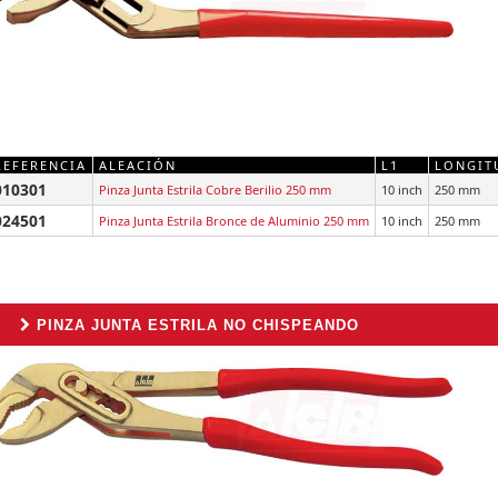
REFERENCIA
ALEACIÓN
L1
LONGITU
010301
Pinza Junta Estrila Cobre Berilio 250 mm
10 inch
250 mm
024501
Pinza Junta Estrila Bronce de Aluminio 250 mm
10 inch
250 mm
PINZA JUNTA ESTRILA NO CHISPEANDO