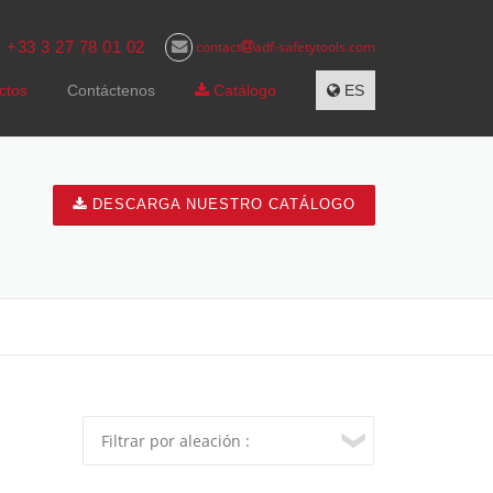
+33 3 27 78 01 02
contact
adf-safetytools.com
s
ctos
Contáctenos
Catálogo
ES
DESCARGA NUESTRO CATÁLOGO