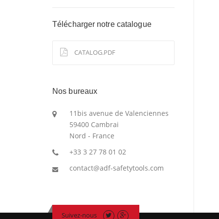
Télécharger notre catalogue
CATALOG.PDF
Nos bureaux
11bis avenue de Valenciennes
59400 Cambrai
Nord - France
+33 3 27 78 01 02
contact@adf-safetytools.com
Suivez-nous