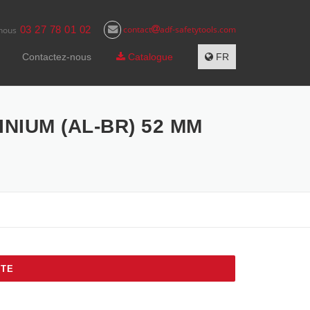
03 27 78 01 02
contact
adf-safetytools.com
nous
Contactez-nous
Catalogue
FR
NIUM (AL-BR) 52 MM
NTE