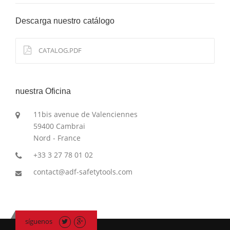
Descarga nuestro catálogo
CATALOG.PDF
nuestra Oficina
11bis avenue de Valenciennes
59400 Cambrai
Nord - France
+33 3 27 78 01 02
contact@adf-safetytools.com
síguenos