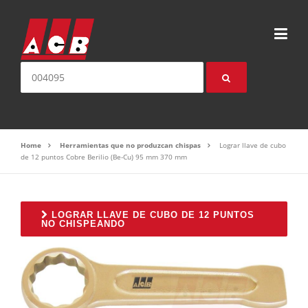
Saltear el contenido
Buscar:
Home
Herramientas que no produzcan chispas
Lograr llave de cubo
de 12 puntos Cobre Berilio (Be-Cu) 95 mm 370 mm
LOGRAR LLAVE DE CUBO DE 12 PUNTOS
NO CHISPEANDO