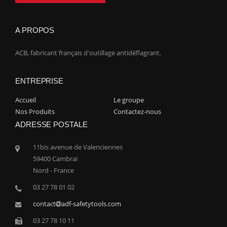
A PROPOS
ACB, fabricant français d'outillage antidéflagrant.
ENTREPRISE
Accueil
Le groupe
Nos Produits
Contactez-nous
ADRESSE POSTALE
11bis avenue de Valenciennes
59400 Cambrai
Nord - France
03 27 78 01 02
contact
adf-safetytools.com
03 27 78 10 11