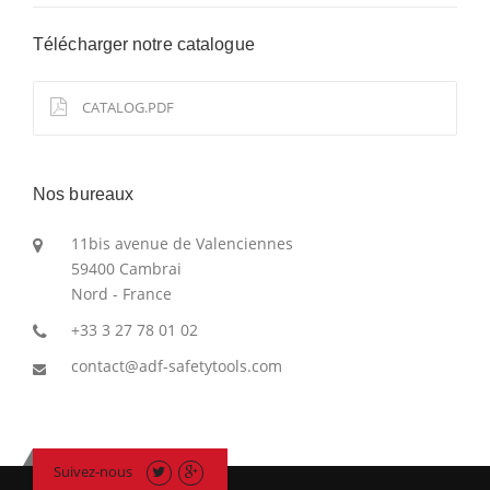
Télécharger notre catalogue
CATALOG.PDF
Nos bureaux
11bis avenue de Valenciennes
59400 Cambrai
Nord - France
+33 3 27 78 01 02
contact@adf-safetytools.com
Suivez-nous