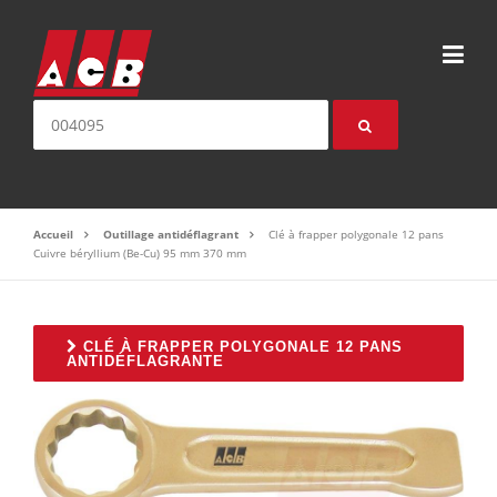
Aller au contenu
Nom ou référence produit:
Accueil
Outillage antidéflagrant
Clé à frapper polygonale 12 pans
Cuivre béryllium (Be-Cu) 95 mm 370 mm
CLÉ À FRAPPER POLYGONALE 12 PANS
ANTIDÉFLAGRANTE