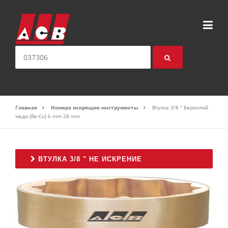
Перейти к содержимому
искать:
Главная
Номера искрящие инструменты
Втулка 3/8 " Бериллий
меди (Be-Cu) 6 mm 28 mm
ВТУЛКА 3/8 " НЕ ИСКРЕНИЕ