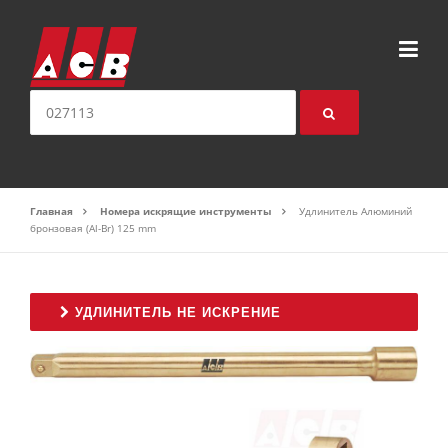
Перейти к содержимому
искать:
Главная
Номера искрящие инструменты
Удлинитель Алюминий
бронзовая (Al-Br) 125 mm
УДЛИНИТЕЛЬ НЕ ИСКРЕНИЕ