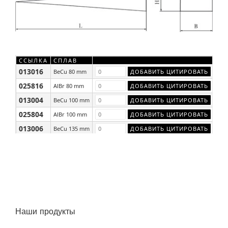
ССЫЛКА
СПЛАВ
013016
BeCu 80 mm
025816
AlBr 80 mm
013004
BeCu 100 mm
025804
AlBr 100 mm
013006
BeCu 135 mm
025806
AlBr 135 mm
Наши продукты