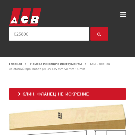
Перейти к содержимому
искать:
Главная
Номера искрящие инструменты
Клин, фланец
Алюминий бронзовая (Al-Br) 135 mm 50 mm 18 mm
КЛИН, ФЛАНЕЦ НЕ ИСКРЕНИЕ