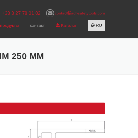
+33 3 27 78 01 02
contact
adf-safetytools.com
м
продукты
контакт
Каталог
RU
MM 250 MM