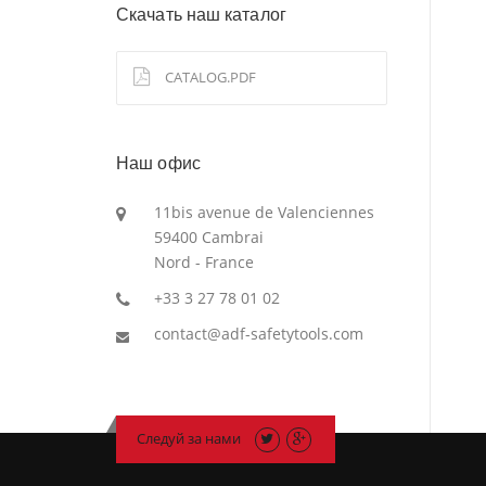
Скачать наш каталог
CATALOG.PDF
Наш офис
11bis avenue de Valenciennes
59400 Cambrai
Nord - France
+33 3 27 78 01 02
contact@adf-safetytools.com
Следуй за нами