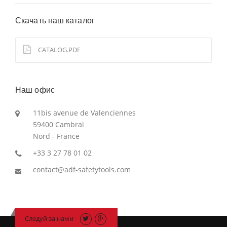
Скачать наш каталог
CATALOG.PDF
Наш офис
11bis avenue de Valenciennes
59400 Cambrai
Nord - France
+33 3 27 78 01 02
contact@adf-safetytools.com
Следуй за нами