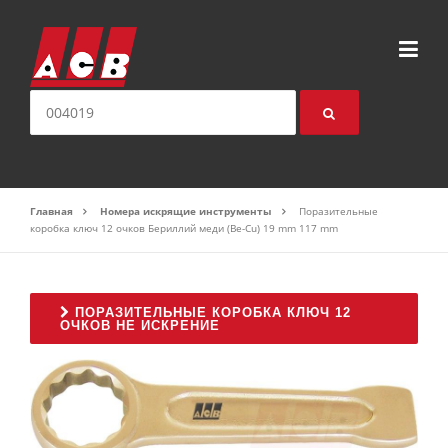
Перейти к содержимому
искать:
Главная
Номера искрящие инструменты
Поразительные
коробка ключ 12 очков Бериллий меди (Be-Cu) 19 mm 117 mm
ПОРАЗИТЕЛЬНЫЕ КОРОБКА КЛЮЧ 12
ОЧКОВ НЕ ИСКРЕНИЕ