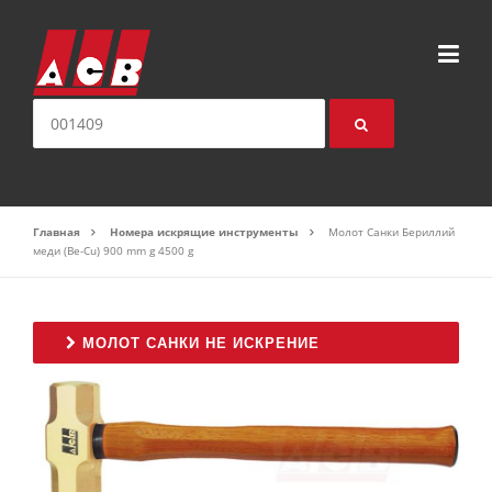
Перейти к содержимому
искать:
Главная
Номера искрящие инструменты
Молот Санки Бериллий
меди (Be-Cu) 900 mm g 4500 g
МОЛОТ САНКИ НЕ ИСКРЕНИЕ