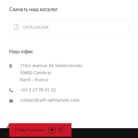
Скачать наш каталог
CATALOG.PDF
Наш офис
11bis avenue de Valenciennes
59400 Cambrai
Nord - France
+33 3 27 78 01 02
contact@adf-safetytools.com
Следуй за нами