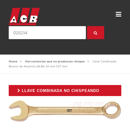
Saltear el contenido
Buscar:
Home
Herramientas que no produzcan chispas
Llave Combinada
Bronce de Aluminio (Al-Br) 34 mm 337 mm
LLAVE COMBINADA NO CHISPEANDO