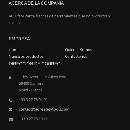
ACERCA DE LA COMPAÑÍA
ACB, fabricante francés de herramientas que no produzcan
chispas.
EMPRESA
Home
Quienes Somos
Nuestros productos
Contáctenos
DIRECCIÓN DE CORREO
11bis avenue de Valenciennes
59400 Cambrai
Nord - France
+33 3 27 78 01 02
contact
adf-safetytools.com
+33 3 27 78 10 11