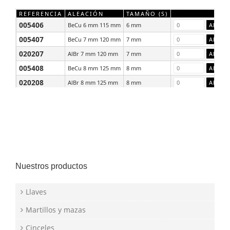
REFERENCIA
ALEACIÓN
TAMAÑO (S)
005406
BeCu 6 mm 115 mm
6 mm
005407
BeCu 7 mm 120 mm
7 mm
020207
AlBr 7 mm 120 mm
7 mm
005408
BeCu 8 mm 125 mm
8 mm
020208
AlBr 8 mm 125 mm
8 mm
005409
BeCu 9 mm 130 mm
9 mm
Nuestros productos
Llaves
Martillos y mazas
Cinceles