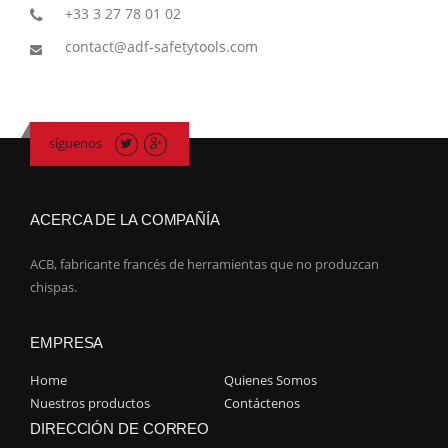
+33 3 27 78 01 02
contact@adf-safetytools.com
síguenos
ACERCA DE LA COMPAÑÍA
ACB, fabricante francés de herramientas que no produzcan
chispas.
EMPRESA
Home
Quienes Somos
Nuestros productos
Contáctenos
DIRECCIÓN DE CORREO