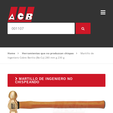
Saltear el contenido
Buscar:
Home
Herramientas que no produzcan chispas
Martillo de
Ingeniero Cobre Berilio (Be-Cu) 280 mm g 230 g
MARTILLO DE INGENIERO NO
CHISPEANDO