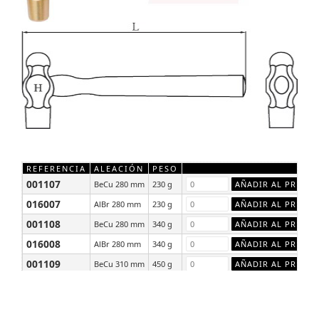
REFERENCIA
ALEACIÓN
PESO
001107
BeCu 280 mm
230 g
016007
AlBr 280 mm
230 g
001108
BeCu 280 mm
340 g
016008
AlBr 280 mm
340 g
001109
BeCu 310 mm
450 g
016009
AlBr 310 mm
450 g