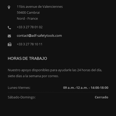
11bis avenue de Valenciennes
59400 Cambrai
Nord - France
+33 3 27 78 01 02
contact
adf-safetytools.com
+33 3 27 78 10 11
HORAS DE TRABAJO
Nuestro apoyo disponibles para ayudarle las 24 horas del día,
siete días a la semana por correo.
Lunes-Viernes:
09 a.m.-12 a.m. - 14:00-18:00
Sábado-Domingo:
Cerrado