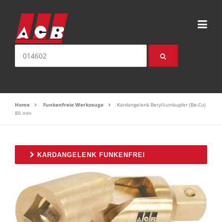
Direkt zum Inhalt
Suche nach:
Home
Funkenfreie Werkzeuge
Kardangelenk Berylliumkupfer (Be-Cu)
80 mm
KARDANGELENK FUNKENFREI