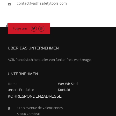
contact@adf-safetytools.com
Folge uns
ÜBER DAS UNTERNEHMEN
ACB, französisch hersteller von funkenfreie werkzeuge.
UNTERNEHMEN
Home
Wer Wir Sind
unsere Produkte
Kontakt
KORRESPONDENZADRESSE
11bis avenue de Valenciennes
59400 Cambrai