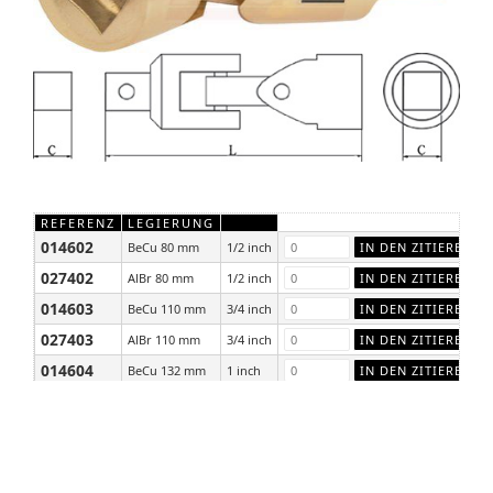
REFERENZ
LEGIERUNG
014602
BeCu 80 mm
1/2 inch
027402
AlBr 80 mm
1/2 inch
014603
BeCu 110 mm
3/4 inch
027403
AlBr 110 mm
3/4 inch
014604
BeCu 132 mm
1 inch
027404
AlBr 132 mm
1 inch