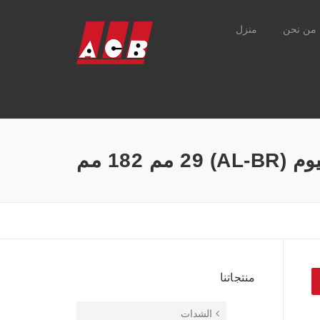
من نحن
منزل
182 مم
منتجاتنا
الشدات