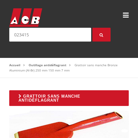
Aller au contenu
Nom ou référence produit:
Accueil
Outillage antidéflagrant
Grattoir sans manche Bronze
Aluminium (Al-Br) 250 mm 150 mm 7 mm
GRATTOIR SANS MANCHE
ANTIDÉFLAGRANT