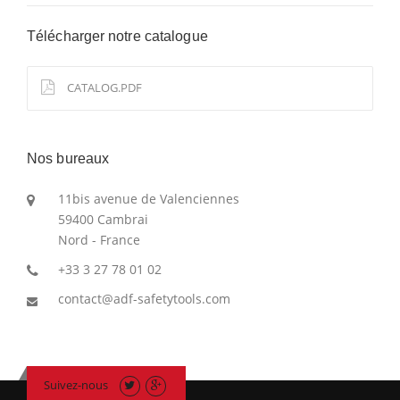
Télécharger notre catalogue
CATALOG.PDF
Nos bureaux
11bis avenue de Valenciennes
59400 Cambrai
Nord - France
+33 3 27 78 01 02
contact@adf-safetytools.com
Suivez-nous