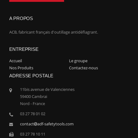
A PROPOS
ACB, fabricant français d'outillage antidéflagrant.
ENTREPRISE
Accueil
Le groupe
Nos Produits
Contactez-nous
ADRESSE POSTALE
11bis avenue de Valenciennes
59400 Cambrai
Nord - France
03 27 78 01 02
contact
adf-safetytools.com
03 27 78 10 11