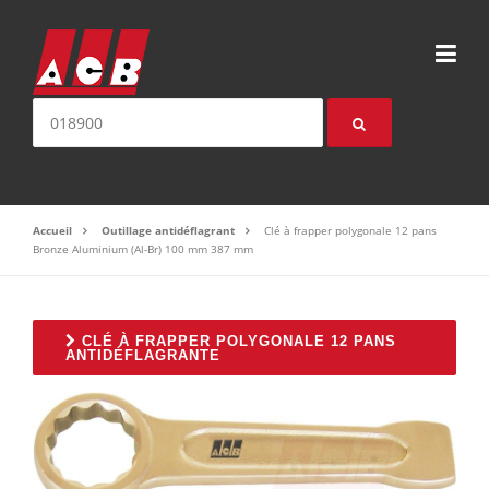
Aller au contenu
Nom ou référence produit:
Accueil
Outillage antidéflagrant
Clé à frapper polygonale 12 pans
Bronze Aluminium (Al-Br) 100 mm 387 mm
CLÉ À FRAPPER POLYGONALE 12 PANS
ANTIDÉFLAGRANTE