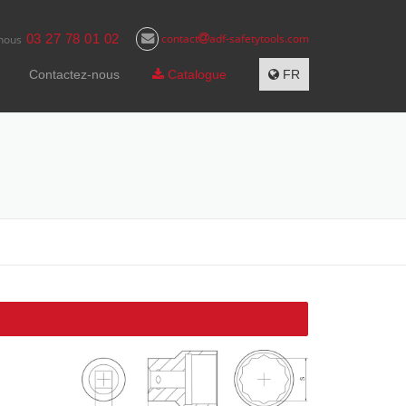
03 27 78 01 02
contact
adf-safetytools.com
nous
Contactez-nous
Catalogue
FR