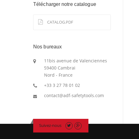
Télécharger notre catalogue
CATALOG.PDF
Nos bureaux
11bis avenue de Valenciennes
59400 Cambrai
Nord - France
+33 3 27 78 01 02
contact@adf-safetytools.com
Suivez-nous