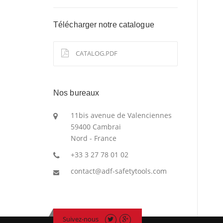
Télécharger notre catalogue
CATALOG.PDF
Nos bureaux
11bis avenue de Valenciennes
59400 Cambrai
Nord - France
+33 3 27 78 01 02
contact@adf-safetytools.com
Suivez-nous