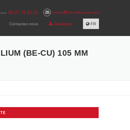
03 27 78 01 02
contact
adf-safetytools.com
nous
Contactez-nous
Catalogue
FR
IUM (BE-CU) 105 MM
NTE