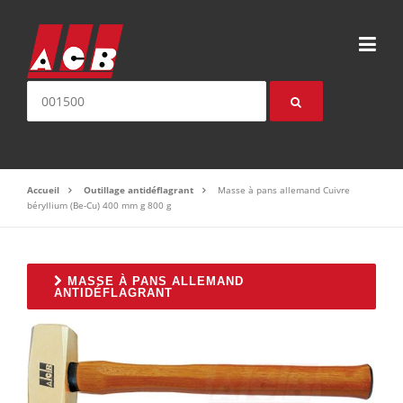
Aller au contenu
Nom ou référence produit:
Accueil
Outillage antidéflagrant
Masse à pans allemand Cuivre
béryllium (Be-Cu) 400 mm g 800 g
MASSE À PANS ALLEMAND
ANTIDÉFLAGRANT