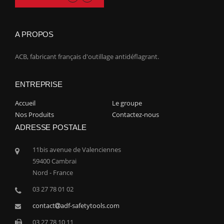
A PROPOS
ACB, fabricant français d'outillage antidéflagrant.
ENTREPRISE
Accueil
Le groupe
Nos Produits
Contactez-nous
ADRESSE POSTALE
11bis avenue de Valenciennes
59400 Cambrai
Nord - France
03 27 78 01 02
contact
adf-safetytools.com
03 27 78 10 11