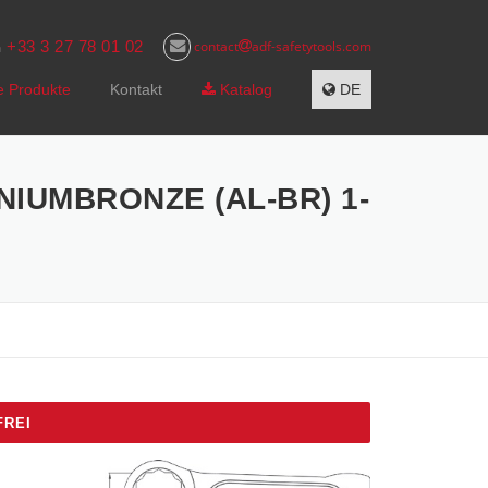
+33 3 27 78 01 02
contact
adf-safetytools.com
n
e Produkte
Kontakt
Katalog
DE
IUMBRONZE (AL-BR) 1-
FREI