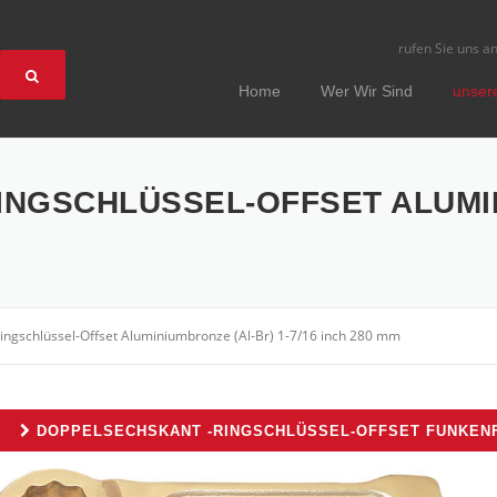
rufen Sie uns a
Home
Wer Wir Sind
unser
NGSCHLÜSSEL-OFFSET ALUMIN
ingschlüssel-Offset Aluminiumbronze (Al-Br) 1-7/16 inch 280 mm
DOPPELSECHSKANT -RINGSCHLÜSSEL-OFFSET FUNKEN