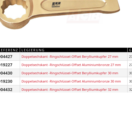
REFERENZ
LEGIERUNG
G
004427
Doppelsechskant -Ringschlüssel-Offset Berylliumkupfer 27 mm
2
019227
Doppelsechskant -Ringschlüssel-Offset Aluminiumbronze 27 mm
2
004430
Doppelsechskant -Ringschlüssel-Offset Berylliumkupfer 30 mm
3
019230
Doppelsechskant -Ringschlüssel-Offset Aluminiumbronze 30 mm
3
004432
Doppelsechskant -Ringschlüssel-Offset Berylliumkupfer 32 mm
3
019232
Doppelsechskant -Ringschlüssel-Offset Aluminiumbronze 32 mm
3