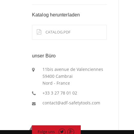
Katalog herunterladen
CATALOG.PDF
unser Büro
11bis avenue de Valenciennes
59400 Cambrai
Nord - France
+33 3 27 78 01 02
contact@adf-safetytools.com
Folge uns