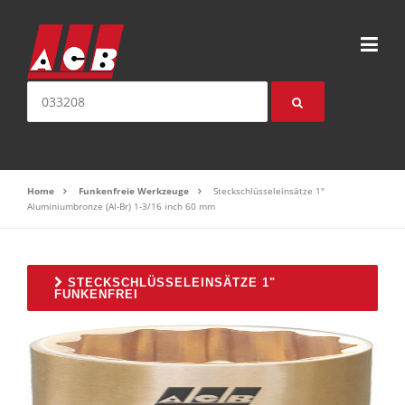
Direkt zum Inhalt
Suche nach:
Home
Funkenfreie Werkzeuge
Steckschlüsseleinsätze 1"
Aluminiumbronze (Al-Br) 1-3/16 inch 60 mm
STECKSCHLÜSSELEINSÄTZE 1"
FUNKENFREI