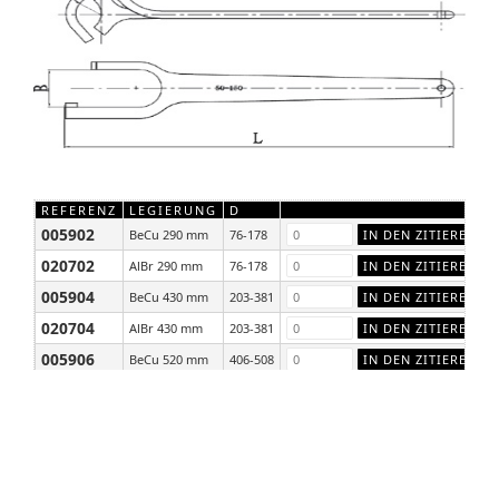
REFERENZ
LEGIERUNG
D
005902
BeCu 290 mm
76-178
020702
AlBr 290 mm
76-178
005904
BeCu 430 mm
203-381
020704
AlBr 430 mm
203-381
005906
BeCu 520 mm
406-508
020706
AlBr 520 mm
406-508