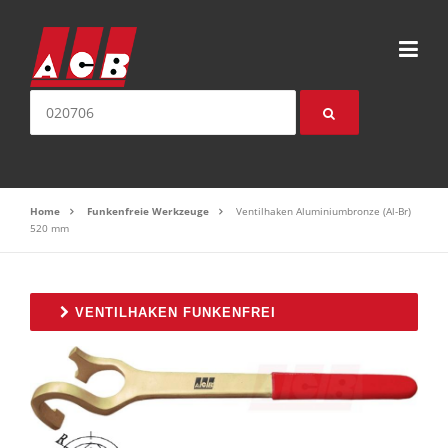
Direkt zum Inhalt
Suche nach:
Home
Funkenfreie Werkzeuge
Ventilhaken Aluminiumbronze (Al-Br)
520 mm
VENTILHAKEN FUNKENFREI