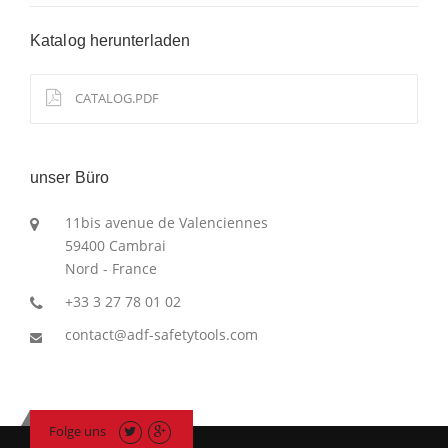
Katalog herunterladen
CATALOG.PDF
unser Büro
11bis avenue de Valenciennes
59400 Cambrai
Nord - France
+33 3 27 78 01 02
contact@adf-safetytools.com
Folge uns