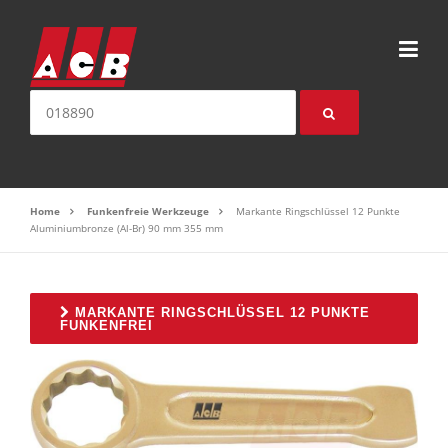
Direkt zum Inhalt
Suche nach:
Home
Funkenfreie Werkzeuge
Markante Ringschlüssel 12 Punkte
Aluminiumbronze (Al-Br) 90 mm 355 mm
MARKANTE RINGSCHLÜSSEL 12 PUNKTE
FUNKENFREI