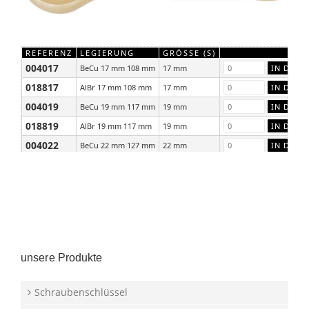
REFERENZ
LEGIERUNG
GRÖSSE (S)
004017
BeCu 17 mm 108 mm
17 mm
018817
AlBr 17 mm 108 mm
17 mm
004019
BeCu 19 mm 117 mm
19 mm
018819
AlBr 19 mm 117 mm
19 mm
004022
BeCu 22 mm 127 mm
22 mm
018822
AlBr 22 mm 127 mm
22 mm
unsere Produkte
Schraubenschlüssel