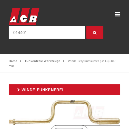
Direkt zum Inhalt
Suche nach:
Home
Funkenfreie Werkzeuge
Winde Berylliumkupfer (Be-Cu) 300
mm
WINDE FUNKENFREI