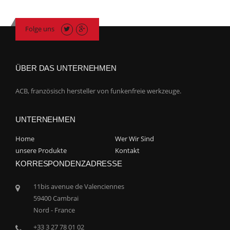
Folge uns
ÜBER DAS UNTERNEHMEN
ACB, französisch hersteller von funkenfreie werkzeuge.
UNTERNEHMEN
Home
Wer Wir Sind
unsere Produkte
Kontakt
KORRESPONDENZADRESSE
11bis avenue de Valenciennes
59400 Cambrai
Nord - France
+33 3 27 78 01 02