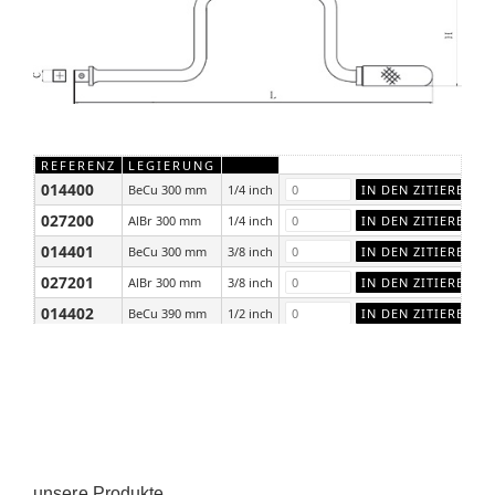
REFERENZ
LEGIERUNG
014400
BeCu 300 mm
1/4 inch
027200
AlBr 300 mm
1/4 inch
014401
BeCu 300 mm
3/8 inch
027201
AlBr 300 mm
3/8 inch
014402
BeCu 390 mm
1/2 inch
027202
AlBr 390 mm
1/2 inch
unsere Produkte