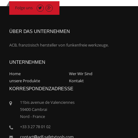
Folge uns
ÜBER DAS UNTERNEHMEN
ACB, französisch hersteller von funkenfreie werkzeuge.
UNTERNEHMEN
Home
Wer Wir Sind
unsere Produkte
Kontakt
KORRESPONDENZADRESSE
11bis avenue de Valenciennes
59400 Cambrai
Nord - France
+33 3 27 78 01 02
contact
adf-safetytools.com