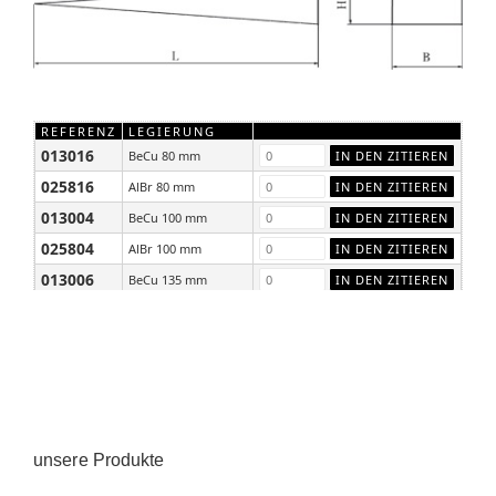
REFERENZ
LEGIERUNG
013016
BeCu 80 mm
025816
AlBr 80 mm
013004
BeCu 100 mm
025804
AlBr 100 mm
013006
BeCu 135 mm
025806
AlBr 135 mm
unsere Produkte