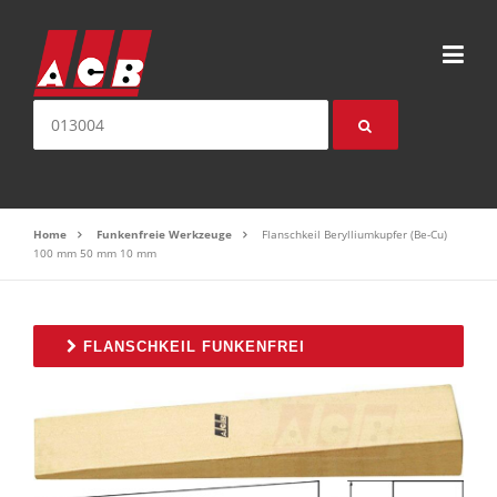
Direkt zum Inhalt
Suche nach:
Home
Funkenfreie Werkzeuge
Flanschkeil Berylliumkupfer (Be-Cu)
100 mm 50 mm 10 mm
FLANSCHKEIL FUNKENFREI