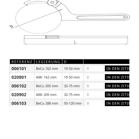
REFERENZ
LEGIERUNG
D
006101
BeCu 162 mm
19-50 mm
020901
AlBr 162 mm
19-50 mm
006102
BeCu 205 mm
32-75 mm
020902
AlBr 205 mm
32-75 mm
006103
BeCu 288 mm
50-120 mm
020903
AlBr 288 mm
50-120 mm