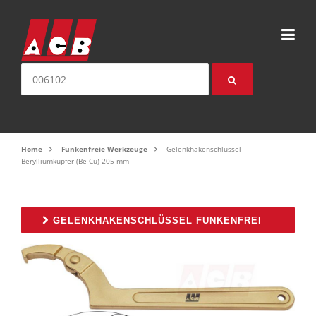
Direkt zum Inhalt
Suche nach:
Home
Funkenfreie Werkzeuge
Gelenkhakenschlüssel
Berylliumkupfer (Be-Cu) 205 mm
GELENKHAKENSCHLÜSSEL FUNKENFREI