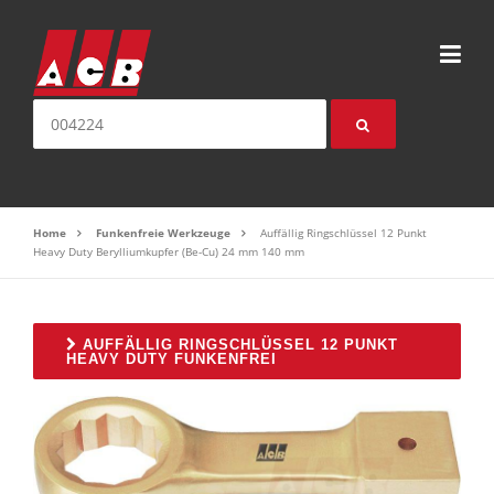
Direkt zum Inhalt
Suche nach:
Home
Funkenfreie Werkzeuge
Auffällig Ringschlüssel 12 Punkt
Heavy Duty Berylliumkupfer (Be-Cu) 24 mm 140 mm
AUFFÄLLIG RINGSCHLÜSSEL 12 PUNKT
HEAVY DUTY FUNKENFREI