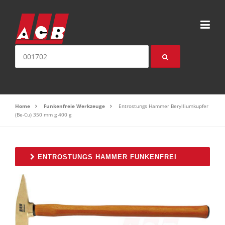
Direkt zum Inhalt
Suche nach:
Home
Funkenfreie Werkzeuge
Entrostungs Hammer Berylliumkupfer
(Be-Cu) 350 mm g 400 g
ENTROSTUNGS HAMMER FUNKENFREI