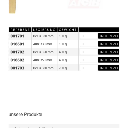
REFERENZ
LEGIERUNG
GEWICHT
001701
BeCu 330 mm
150 g
016601
AlBr 330 mm
150 g
001702
BeCu 350 mm
400 g
016602
AlBr 350 mm
400 g
001703
BeCu 380 mm
700 g
016603
AlBr 380 mm
700 g
unsere Produkte