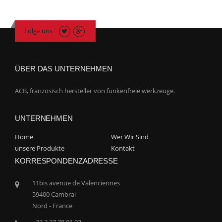
Folge uns
ÜBER DAS UNTERNEHMEN
ACB, französisch hersteller von funkenfreie werkzeuge.
UNTERNEHMEN
Home
Wer Wir Sind
unsere Produkte
Kontakt
KORRESPONDENZADRESSE
11bis avenue de Valenciennes
59400 Cambrai
Nord - France