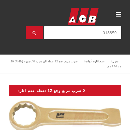
انتقل إلى المحتوى
بحث عن:
منزل
عدم اثارة أدوات
ضرب مربع وجع 12 نقطة البرونزية الألومنيوم (Al-Br) 50
مم 254 مم
ضرب مربع وجع 12 نقطة عدم اثارة