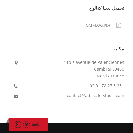
تحميل لدينا كتالوج
CATALOG.PDF
مكتبنا
11bis avenue de Valenciennes
59400 Cambrai
Nord - France
+33 3 27 78 01 02
contact@adf-safetytools.com
تابعنا