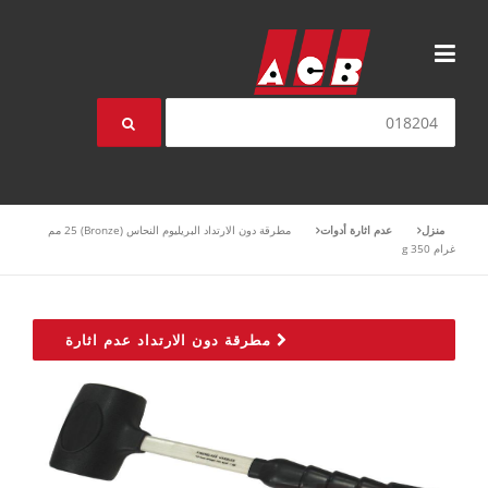
انتقل إلى المحتوى
بحث عن:
منزل
عدم اثارة أدوات
مطرقة دون الارتداد البريليوم النحاس (Bronze) 25 مم
غرام 350 g
مطرقة دون الارتداد عدم اثارة