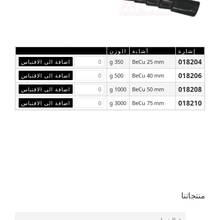
إشارة
أشابة
الوزن
018204
350 g
BeCu 25 mm
018206
500 g
BeCu 40 mm
018208
1000 g
BeCu 50 mm
018210
3000 g
BeCu 75 mm
منتجاتنا