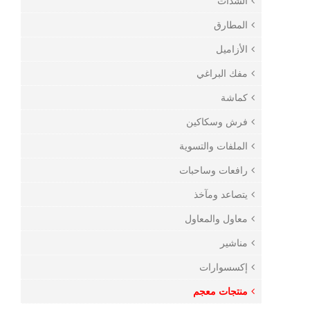
الشدات
المطارق
الأزاميل
مفك البراغي
كماشة
فرش وسكاكين
الملفات والتسوية
رافعات وساحبات
يتصاعد ومآخذ
معاول والمعاول
مناشير
إكسسوارات
منتجات معجم