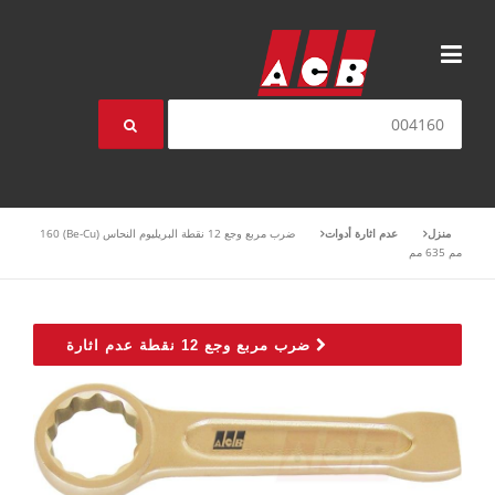
انتقل إلى المحتوى
بحث عن:
منزل
عدم اثارة أدوات
ضرب مربع وجع 12 نقطة البريليوم النحاس (Be-Cu) 160
مم 635 مم
ضرب مربع وجع 12 نقطة عدم اثارة