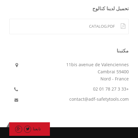
تحميل لدينا كتالوج
CATALOG.PDF
مكتبنا
11bis avenue de Valenciennes
59400 Cambrai
Nord - France
+33 3 27 78 01 02
contact@adf-safetytools.com
تابعنا