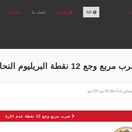
AR
فهرس
اتصل بنا
منتجاتنا
بع وجع 12 نقطة البريليوم النحاس (BE-CU) 90 مم 355 مم
ضرب مربع وجع 12 نقطة عدم اثارة